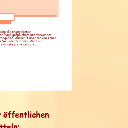
 dass die angegebenen
Anfrage gespeichert und verwendet
rgegeben. Auskunft über die von Ihnen
Sie jederzeit per E-Mail an
ständnis frei widerrufen.
 öffentlichen
teln: